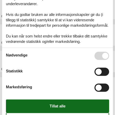
Feriehus Hune
underleverandører.
Hvis du godtar bruken av alle informasjonskapsler gir du (i
Om
Hune
tillegg til statistikk) samtykke til at vi kan videresende
informasjon til tredjepart for personlige markedsføringsformål.
Feriehus Rødhus
Du kan når som helst endre eller trekke tilbake ditt samtykke
vedrørende statistikk og/eller markedsføring.
Om
Rødhus
Se også vår
Persondatapolitik
Nødvendige
Feriehus Blokhus
Om
Blokhus
Statistikk
Artikkeltyper
Markedsføring
Alle
Feriehus
Geografiske områder
Alle
Danmark