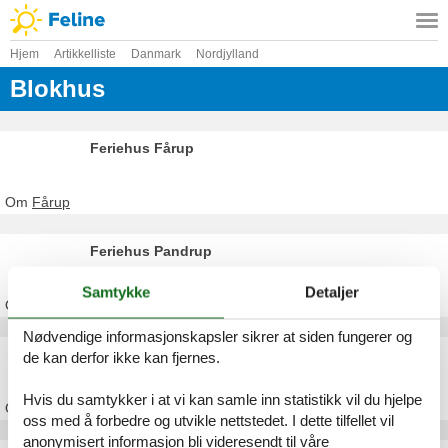
Hjem
Artikkelliste
Danmark
Nordjylland
Blokhus
Feriehus Fårup
Om
Fårup
Feriehus Pandrup
Samtykke
Detaljer
Om
Pandrup
Nødvendige informasjonskapsler sikrer at siden fungerer og
Feriehus Saltum Strand
de kan derfor ikke kan fjernes.
Hvis du samtykker i at vi kan samle inn statistikk vil du hjelpe
Om
Saltum Strand
oss med å forbedre og utvikle nettstedet. I dette tilfellet vil
anonymisert informasjon bli videresendt til våre