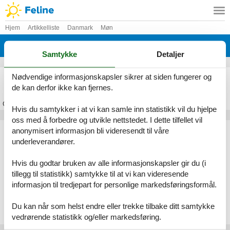
Hjem
Artikkelliste
Danmark
Møn
Bogø
Samtykke
Detaljer
Feriehus Bogø
Nødvendige informasjonskapsler sikrer at siden fungerer og
de kan derfor ikke kan fjernes.
Om
Bogø
Hvis du samtykker i at vi kan samle inn statistikk vil du hjelpe
oss med å forbedre og utvikle nettstedet. I dette tilfellet vil
Artikkeltyper
anonymisert informasjon bli videresendt til våre
underleverandører.
Alle
Feriehus
Hvis du godtar bruken av alle informasjonskapsler gir du (i
Geografiske områder
tillegg til statistikk) samtykke til at vi kan videresende
informasjon til tredjepart for personlige markedsføringsformål.
Alle
Danmark
Møn
Du kan når som helst endre eller trekke tilbake ditt samtykke
Bogø
vedrørende statistikk og/eller markedsføring.