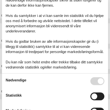
Nødvendige informasjonskapsler sikrer at siden fungerer og
Feriehus Stoense
de kan derfor ikke kan fjernes.
Hvis du samtykker i at vi kan samle inn statistikk vil du hjelpe
Om
Stoense
oss med å forbedre og utvikle nettstedet. I dette tilfellet vil
anonymisert informasjon bli videresendt til våre
Feriehus Hou Strand
underleverandører.
Om
Hou Strand
Hvis du godtar bruken av alle informasjonskapsler gir du (i
tillegg til statistikk) samtykke til at vi kan videresende
informasjon til tredjepart for personlige markedsføringsformål.
Feriehus Ristinge
Du kan når som helst endre eller trekke tilbake ditt samtykke
Om
Ristinge
vedrørende statistikk og/eller markedsføring.
Se også vår
Persondatapolitik
Feriehus Dageløkke
Nødvendige
Om
Dageløkke
Statistikk
Feriehus Langeland