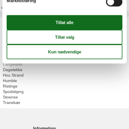
Markedsføring
Om
Langeland
Artikkeltyper
Alle
Feriehus
Geografiske områder
Alle
Danmark
Langeland
Dageløkke
Hou Strand
Humble
Ristinge
Spodsbjerg
Stoense
Tranekær
Information