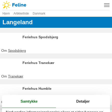
Hjem
Artikkelliste
Danmark
Langeland
Feriehus Spodsbjerg
Om
Spodsbjerg
Feriehus Tranekær
Om
Tranekær
Feriehus Humble
Samtykke
Detaljer
Om
Humble