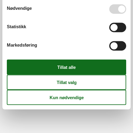
Se også vår
Persondatapolitik
Nødvendige
Information
Persondatapolitik
Cookies
FAQ
Om os
Statistikk
Kontakt
Om os
©
Feline Holidays
-
Feline Holidays A/S
-
Nygade 8B, 2.th -
Markedsføring
DK-7400
Herning
-
Danmark -
Telefon:
(+45) 8724 2251
-
E-post:
info@feline-holidays.no
MVA-nummer: DK26347688