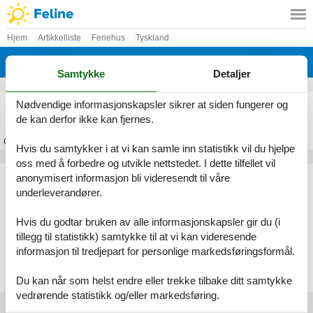
Hjem
Artikkelliste
Feriehus
Tyskland
Erzgebirge
Samtykke
Detaljer
Feriehus Erzgebirge
Nødvendige informasjonskapsler sikrer at siden fungerer og
de kan derfor ikke kan fjernes.
Om
Erzgebirge
Hvis du samtykker i at vi kan samle inn statistikk vil du hjelpe
oss med å forbedre og utvikle nettstedet. I dette tilfellet vil
Artikkeltyper
anonymisert informasjon bli videresendt til våre
underleverandører.
Alle
Feriehus
Hvis du godtar bruken av alle informasjonskapsler gir du (i
Geografiske områder
tillegg til statistikk) samtykke til at vi kan videresende
informasjon til tredjepart for personlige markedsføringsformål.
Alle
Tyskland
Erzgebirge
Du kan når som helst endre eller trekke tilbake ditt samtykke
vedrørende statistikk og/eller markedsføring.